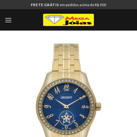
Skip
FRETE GRÁTIS
em pedidos acima de R$ 300
to
content