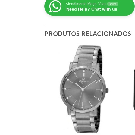
Atendimento Mega Jóias
Online
Need Help? Chat with us
PRODUTOS RELACIONADOS
 ESTOQUE