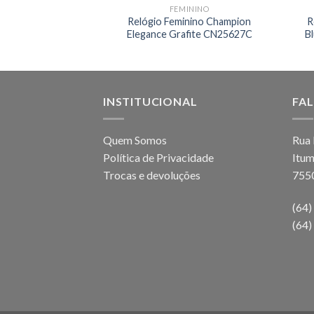
ÓGIOS
FEMININO
twatch Champion
Relógio Feminino Champion
R
4.0 CH50006T
Elegance Grafite CN25627C
B
INSTITUCIONAL
FA
Quem Somos
Rua 
Política de Privacidade
Itum
Trocas e devoluções
755
(64
(64