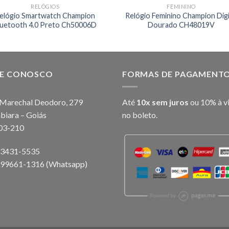
RELÓGIOS
FEMININO
elógio Smartwatch Champion
Relógio Feminino Champion Digi
luetooth 4.0 Preto Ch50006D
Dourado CH48019V
LE CONOSCO
FORMAS DE PAGAMENT
Marechal Deodoro, 279
Até
10x sem juros
ou 10% à v
biara – Goiás
no boleto.
03-210
) 3431-5535
) 99661-1316 (Whatsapp)