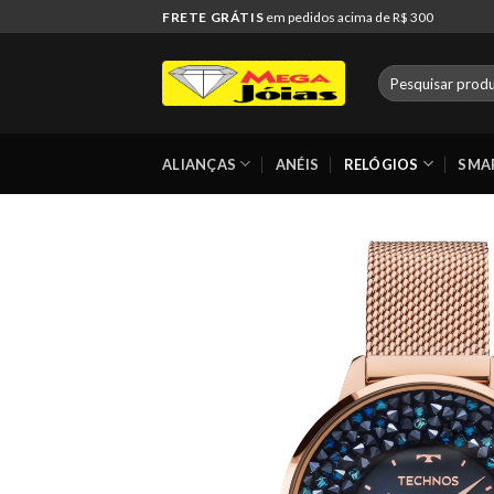
Skip
FRETE GRÁTIS
em pedidos acima de R$ 300
to
content
Pesquisar
por:
ALIANÇAS
ANÉIS
RELÓGIOS
SMA