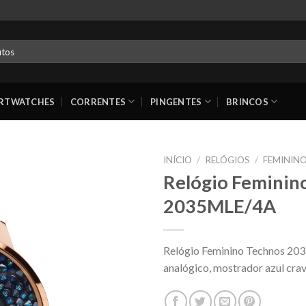
RTWATCHES
CORRENTES
PINGENTES
BRINCOS
INÍCIO
/
RELÓGIOS
/
FEMININ
Relógio Feminino
2035MLE/4A
Relógio Feminino Technos 203
analógico, mostrador azul cra