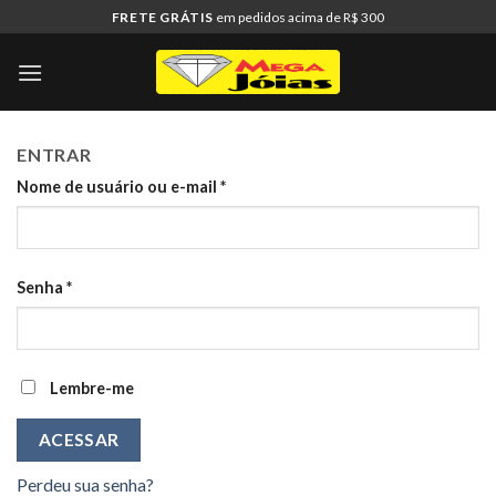
Skip
FRETE GRÁTIS
em pedidos acima de R$ 300
to
content
ENTRAR
Nome de usuário ou e-mail
*
Senha
*
Lembre-me
ACESSAR
Perdeu sua senha?