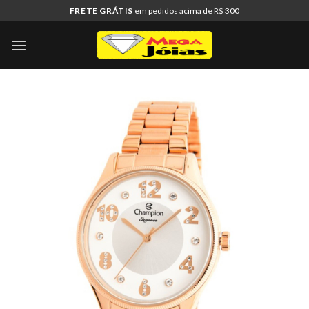
Skip
FRETE GRÁTIS
em pedidos acima de R$ 300
to
content