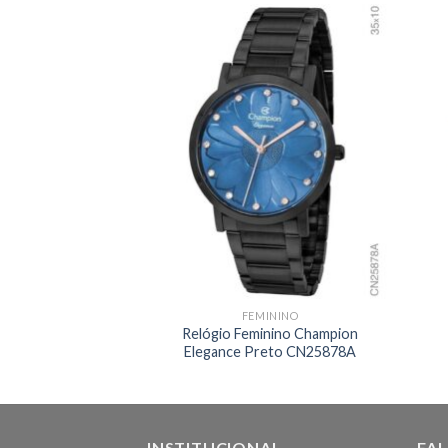
 ESTOQUE
ININO
FEMININO
inino Champion
Relógio Feminino Champion
urado CN25725H
Elegance Preto CN25878A
INSTITUCIONAL
FA