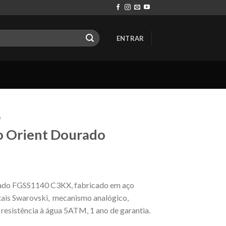
ENTRAR
O
o Orient Dourado
rado FGSS1140 C3KX, fabricado em aço
stais Swarovski, mecanismo analógico,
resistência à água 5ATM, 1 ano de garantia.