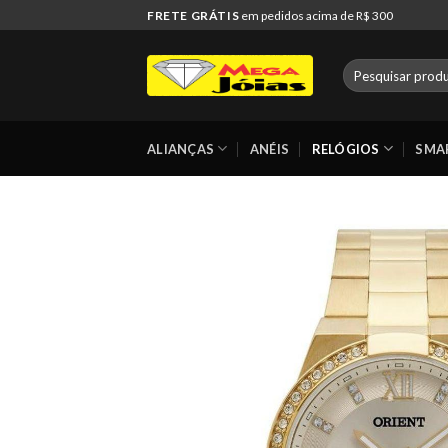
Skip
FRETE GRÁTIS
em pedidos acima de R$ 300
to
content
Pesquisar
por:
ALIANÇAS
ANÉIS
RELÓGIOS
SMA