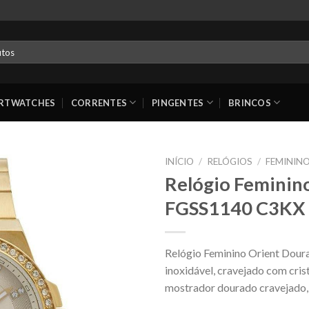
RTWATCHES
CORRENTES
PINGENTES
BRINCOS
INÍCIO
/
RELÓGIOS
/
FEMININ
Relógio Feminin
FGSS1140 C3KX
Relógio Feminino Orient Dou
inoxidável, cravejado com cri
mostrador dourado cravejado, 