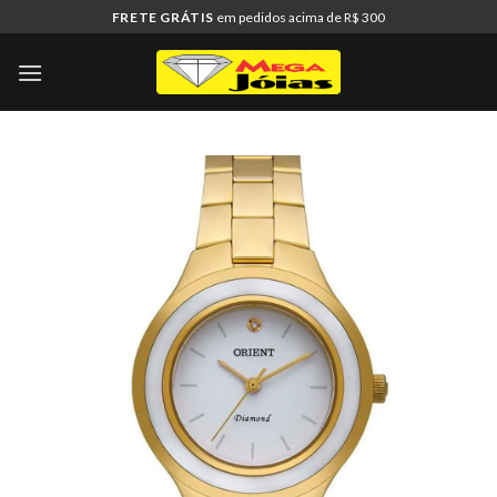
Skip
FRETE GRÁTIS
em pedidos acima de R$ 300
to
content