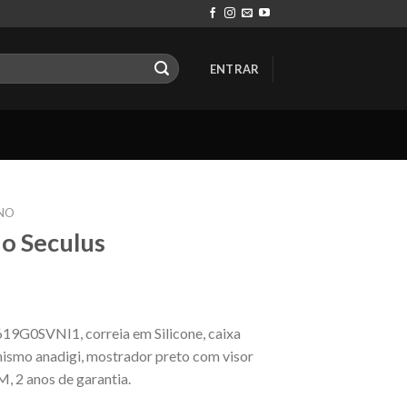
ENTRAR
NO
o Seculus
19G0SVNI1, correia em Silicone, caixa
nismo anadigi, mostrador preto com visor
M, 2 anos de garantia.