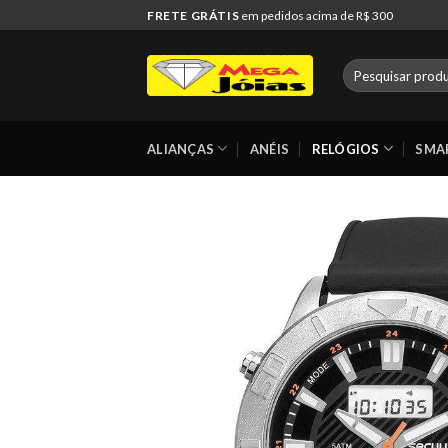
Skip
FRETE GRÁTIS
em pedidos acima de R$ 300
to
content
Pesquisar
por:
ALIANÇAS
ANÉIS
RELÓGIOS
SMA