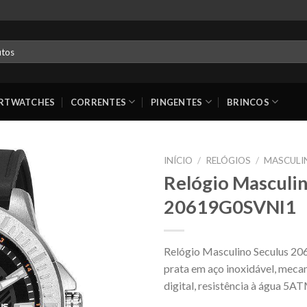
RTWATCHES
CORRENTES
PINGENTES
BRINCOS
INÍCIO
/
RELÓGIOS
/
MASCULI
Relógio Masculin
20619G0SVNI1
Relógio Masculino Seculus 206
prata em aço inoxidável, meca
digital, resistência à água 5AT