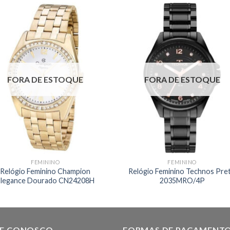
FORA DE ESTOQUE
FORA DE ESTOQUE
FEMININO
FEMININO
Relógio Feminino Champion
Relógio Feminino Technos Pre
Elegance Dourado CN24208H
2035MRO/4P
LE CONOSCO
FORMAS DE PAGAMENT