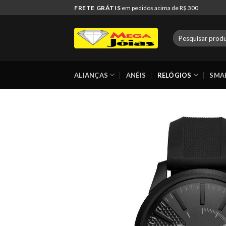
Skip
FRETE GRÁTIS
em pedidos acima de R$ 300
to
content
Pesquisar
por:
ALIANÇAS
ANÉIS
RELÓGIOS
SMA