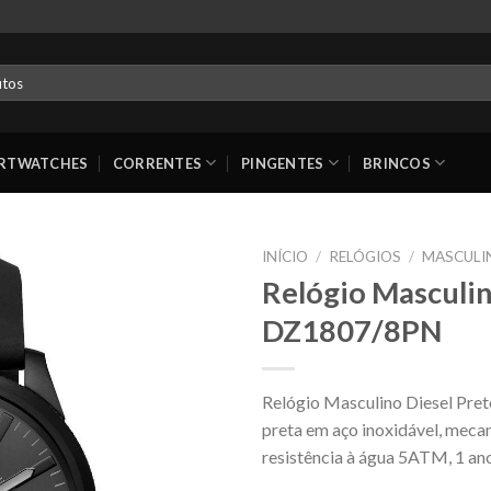
RTWATCHES
CORRENTES
PINGENTES
BRINCOS
INÍCIO
/
RELÓGIOS
/
MASCULI
Relógio Masculin
DZ1807/8PN
Relógio Masculino Diesel Pret
preta em aço inoxidável, meca
resistência à água 5ATM, 1 ano