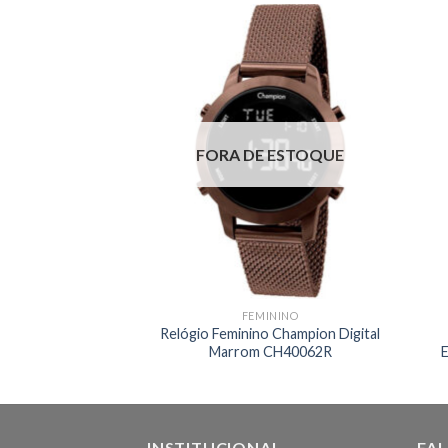
FORA DE ESTOQUE
ININO
FEMININO
inino Technos
Relógio Feminino Champion Digital
ata 2315ACN/3G
Marrom CH40062R
INSTITUCIONAL
FA