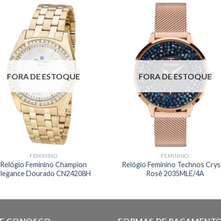
FORA DE ESTOQUE
FORA DE ESTOQUE
FEMININO
FEMININO
Relógio Feminino Champion
Relógio Feminino Technos Crys
Elegance Dourado CN24208H
Rosê 2035MLE/4A
LE CONOSCO
FORMAS DE PAGAMENT