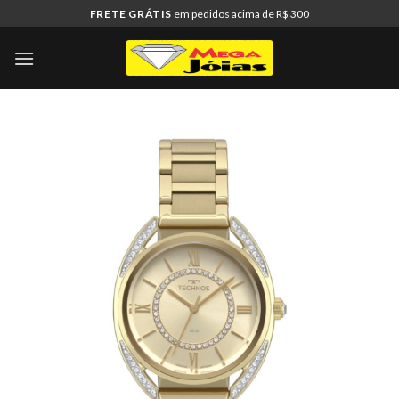
Skip
FRETE GRÁTIS
em pedidos acima de R$ 300
to
content