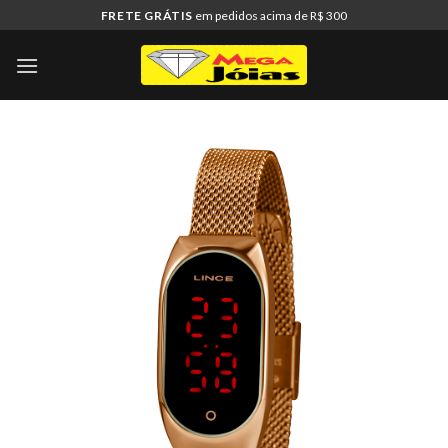
Skip
FRETE GRÁTIS
em pedidos acima de R$ 300
to
content