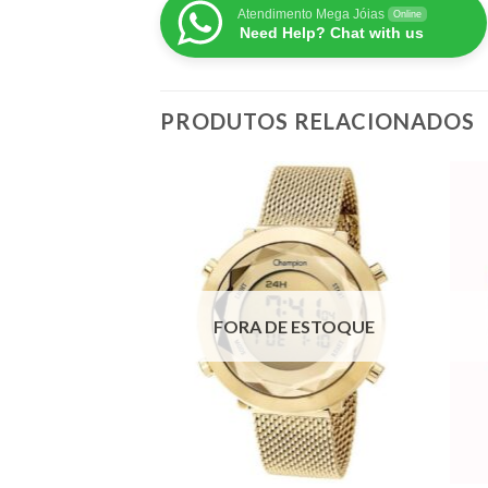
Atendimento Mega Jóias
Online
Need Help? Chat with us
PRODUTOS RELACIONADOS
 ESTOQUE
FORA DE ESTOQUE