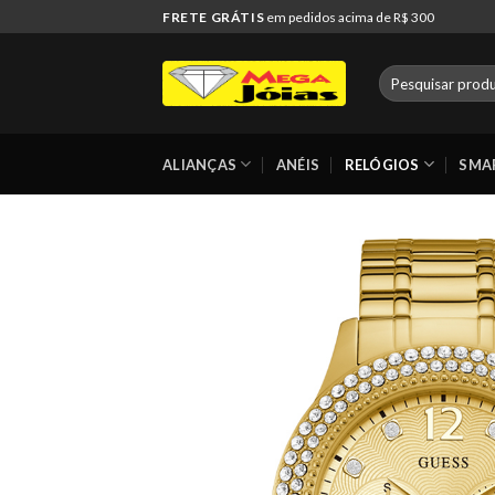
Skip
FRETE GRÁTIS
em pedidos acima de R$ 300
to
content
Pesquisar
por:
ALIANÇAS
ANÉIS
RELÓGIOS
SMA