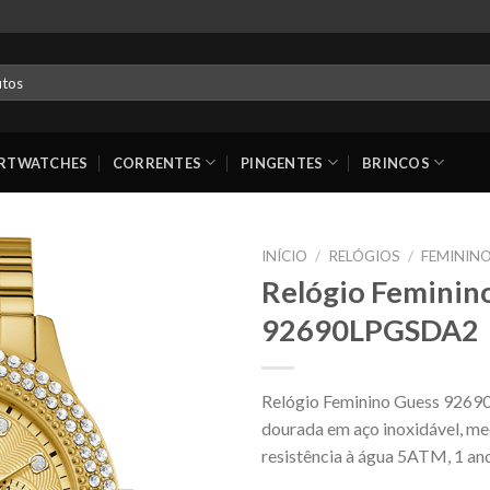
RTWATCHES
CORRENTES
PINGENTES
BRINCOS
INÍCIO
/
RELÓGIOS
/
FEMININ
Relógio Feminin
92690LPGSDA2
Relógio Feminino Guess 92690
dourada em aço inoxidável, m
resistência à água 5ATM, 1 ano