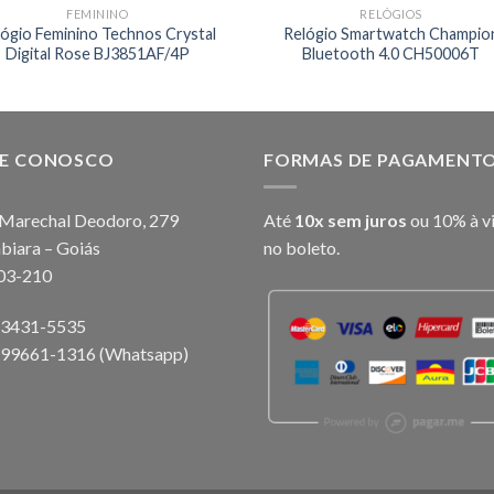
FEMININO
RELÓGIOS
lógio Feminino Technos Crystal
Relógio Smartwatch Champio
Digital Rose BJ3851AF/4P
Bluetooth 4.0 CH50006T
LE CONOSCO
FORMAS DE PAGAMENT
Marechal Deodoro, 279
Até
10x sem juros
ou 10% à v
biara – Goiás
no boleto.
03-210
) 3431-5535
) 99661-1316 (Whatsapp)