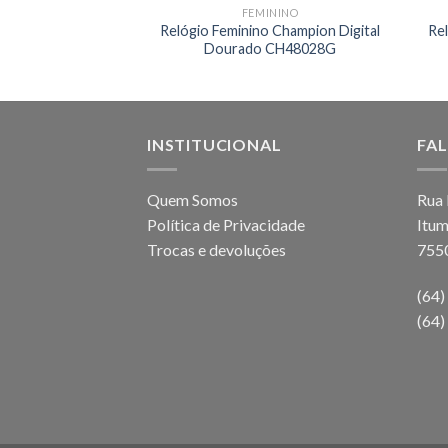
ININO
FEMININO
inino Champion
Relógio Feminino Champion Digital
Re
urado CN24208H
Dourado CH48028G
INSTITUCIONAL
FA
Quem Somos
Rua 
Política de Privacidade
Itum
Trocas e devoluções
755
(64
(64