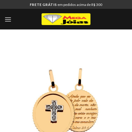
Skip
FRETE GRÁTIS
em pedidos acima de R$ 300
to
content