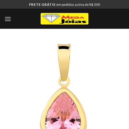
Skip
FRETE GRÁTIS
em pedidos acima de R$ 300
to
content