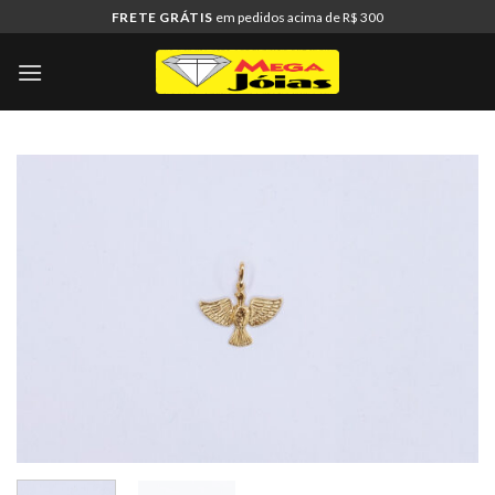
Skip
FRETE GRÁTIS
em pedidos acima de R$ 300
to
content