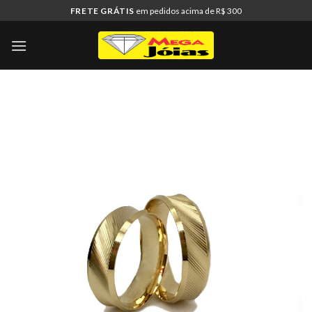
Skip
FRETE GRÁTIS
em pedidos acima de R$ 300
to
content