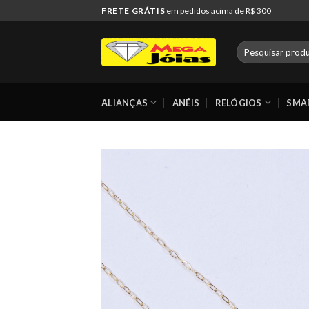
Skip
FRETE GRÁTIS
em pedidos acima de R$ 300
to
content
Pesquisar
por:
ALIANÇAS
ANÉIS
RELÓGIOS
SMA