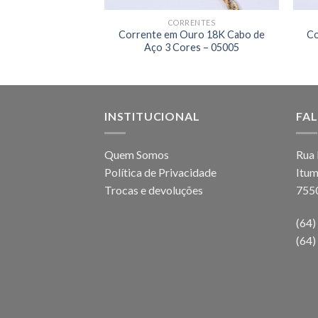
E EM OURO
CORRENTES
ro 18K Singapura
Corrente em Ouro 18K Cabo de
Co
01823
Aço 3 Cores – 05005
INSTITUCIONAL
FA
Quem Somos
Rua 
Política de Privacidade
Itum
Trocas e devoluções
755
(64
(64