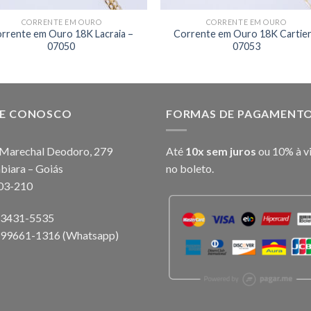
CORRENTE EM OURO
CORRENTE EM OURO
rrente em Ouro 18K Lacraia –
Corrente em Ouro 18K Cartier
07050
07053
LE CONOSCO
FORMAS DE PAGAMENT
Marechal Deodoro, 279
Até
10x sem juros
ou 10% à v
biara – Goiás
no boleto.
03-210
) 3431-5535
) 99661-1316 (Whatsapp)