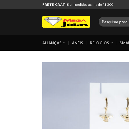
Skip
FRETE GRÁTIS
em pedidos acima de R$ 300
to
content
Pesquisar
por:
ALIANÇAS
ANÉIS
RELÓGIOS
SMA