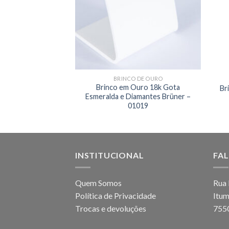
 DE OURO
BRINCO DE OURO
18k Meia Argola –
Brinco em Ouro 18k Gota
Br
024
Esmeralda e Diamantes Brüner –
01019
INSTITUCIONAL
FA
Quem Somos
Rua 
Política de Privacidade
Itum
Trocas e devoluções
755