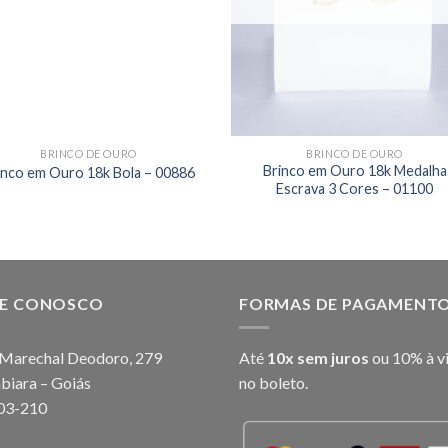
BRINCO DE OURO
BRINCO DE OURO
Brinco em Ouro 18k Medalha
inco em Ouro 18k Bola – 00886
Escrava 3 Cores – 01100
LE CONOSCO
FORMAS DE PAGAMENT
Marechal Deodoro, 279
Até
10x sem juros
ou 10% à v
biara – Goiás
no boleto.
03-210