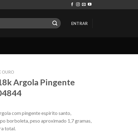
ENTRAR
E OURO
18k Argola Pingente
 04844
rgola com pingente espirito santo,
ipo borboleta, peso aproximado 1,7 gramas,
a total.