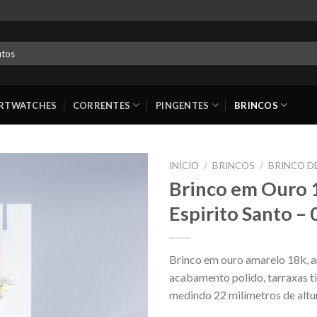
RTWATCHES
CORRENTES
PINGENTES
BRINCOS
INÍCIO
/
BRINCOS
/
BRINCO D
Brinco em Ouro 
Espirito Santo –
Brinco em ouro amarelo 18k, a
acabamento polido, tarraxas t
medindo 22 milímetros de altur